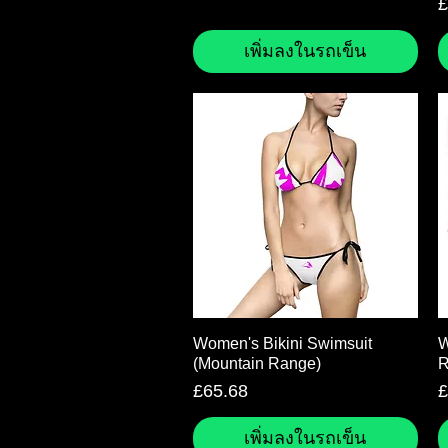
ร
£
เพิ่มลงในรถเข็น
ดูข้อมูลด่วน
Women's Bikini Swimsuit
W
(Mountain Range)
R
ราคา
ร
£65.68
£
เพิ่มลงในรถเข็น