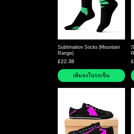
ดูข้อมูลด่วน
Sublimation Socks (Mountain
S
Range)
R
ราคา
ร
£22.38
£
เพิ่มลงในรถเข็น