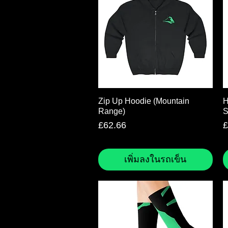
ดูข้อมูลด่วน
Zip Up Hoodie (Mountain
H
Range)
S
ราคา
ร
£62.66
£
เพิ่มลงในรถเข็น