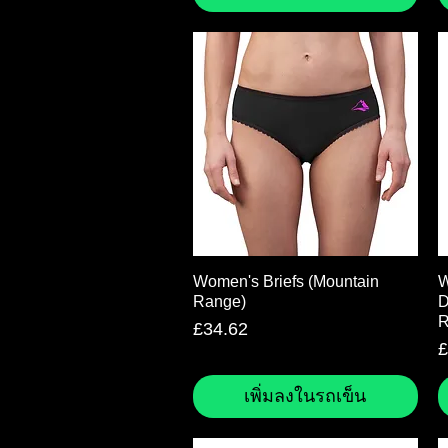
ดูข้อมูลด่วน
Women's Briefs (Mountain
W
Range)
D
R
ราคา
£34.62
ร
£
เพิ่มลงในรถเข็น