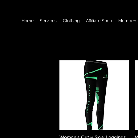
Home
Services
Clothing
Affiliate Shop
Members
ดูข้อมูลด่วน
Women's Cut & Sew Leggings
W